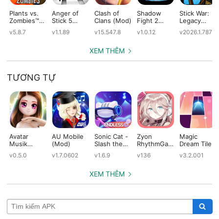
Plants vs.
Anger of
Clash of
Shadow
Stick War:
Zombies™
Stick 5
Clans (Mod)
Fight 2
Legacy
(Mod)
(Mod)
Special
(Mod)
v5.8.7
v1.1.89
v15.547.8
v1.0.12
v2026.1.787
Edition
(Mod)
XEM THÊM
TƯƠNG TỰ
Avatar
AU Mobile
Sonic Cat -
Zyon
Magic
Musik
(Mod)
Slash the
RhythmGam
Dream Tiles
(Mod)
Beats (Mod)
e (Mod)
(Mod)
v0.5.0
v1.7.0602
v1.6.9
v136
v3.2.001
XEM THÊM