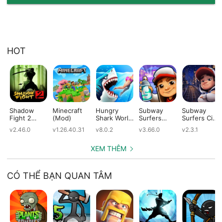
HOT
Shadow
Minecraft
Hungry
Subway
Subway
Fight 2
(Mod)
Shark World
Surfers
Surfers City
(Mod)
(Mod)
(Mod)
(Mod)
v2.46.0
v1.26.40.31
v8.0.2
v3.66.0
v2.3.1
XEM THÊM
CÓ THỂ BẠN QUAN TÂM