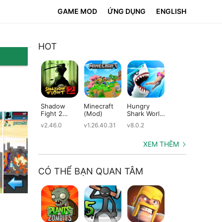
GAME MOD
ỨNG DỤNG
ENGLISH
HOT
Shadow
Minecraft
Hungry
Subway
Su
Fight 2
(Mod)
Shark World
Surfers
Su
(Mod)
(Mod)
(Mod)
(M
v2.46.0
v1.26.40.31
v8.0.2
v3.66.0
v2.
XEM THÊM
CÓ THỂ BẠN QUAN TÂM