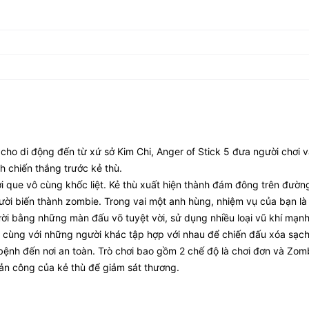
cho di động đến từ xứ sở Kim Chi, Anger of Stick 5 đưa người chơi 
h chiến thắng trước kẻ thù.
i que vô cùng khốc liệt. Kẻ thù xuất hiện thành đám đông trên đườn
gười biến thành zombie. Trong vai một anh hùng, nhiệm vụ của bạn là
ời bằng những màn đấu võ tuyệt vời, sử dụng nhiều loại vũ khí mạn
thể cùng với những người khác tập hợp với nhau để chiến đấu xóa sạch
ệnh đến nơi an toàn. Trò chơi bao gồm 2 chế độ là chơi đơn và Zom
hản công của kẻ thù để giảm sát thương.