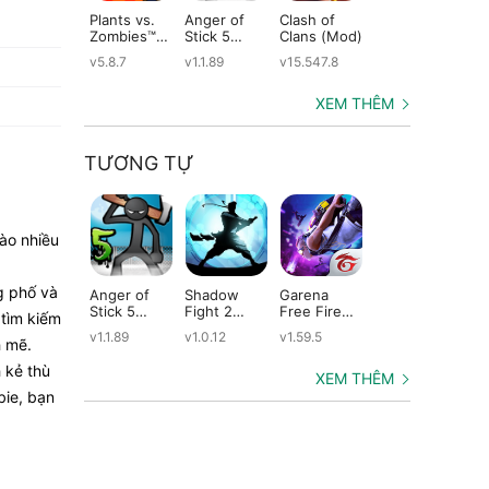
Plants vs.
Anger of
Clash of
Shadow
St
Zombies™
Stick 5
Clans (Mod)
Fight 2
Le
(Mod)
(Mod)
Special
(M
v5.8.7
v1.1.89
v15.547.8
v1.0.12
v2
Edition
(Mod)
XEM THÊM
TƯƠNG TỰ
vào nhiều
g phố và
Anger of
Shadow
Garena
Dude Theft
Ta
Stick 5
Fight 2
Free Fire
Wars (Mod)
He
 tìm kiếm
(Mod)
Special
(Mod)
(M
v1.1.89
v1.0.12
v1.59.5
v0.9.0.9f6
v2
h mẽ.
Edition
(Mod)
 kẻ thù
XEM THÊM
bie, bạn