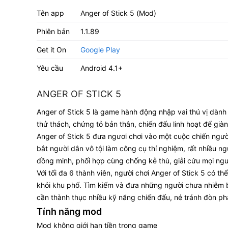
Tên app
Anger of Stick 5 (Mod)
Phiên bản
1.1.89
Get it On
Google Play
Yêu cầu
Android 4.1+
ANGER OF STICK 5
Anger of Stick 5 là game hành động nhập vai thú vị dành 
thử thách, chứng tỏ bản thân, chiến đấu linh hoạt để giàn
Anger of Stick 5 đưa ngươi chơi vào một cuộc chiến ngườ
bắt người dân vô tội làm công cụ thí nghiệm, rất nhiều n
đồng minh, phối hợp cùng chống kẻ thù, giải cứu mọi ngư
Với tối đa 6 thành viên, người chơi Anger of Stick 5 có 
khỏi khu phố. Tìm kiếm và đưa những người chưa nhiễm b
cần thành thục nhiều kỹ năng chiến đấu, né tránh đòn p
Tính năng mod
Mod không giới hạn tiền trong game