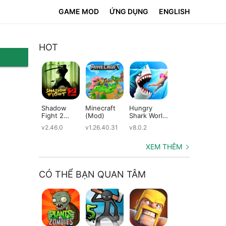
GAME MOD
ỨNG DỤNG
ENGLISH
HOT
Shadow
Minecraft
Hungry
Subway
Su
Fight 2
(Mod)
Shark World
Surfers
Su
(Mod)
(Mod)
(Mod)
(M
v2.46.0
v1.26.40.31
v8.0.2
v3.66.0
v2.
XEM THÊM
CÓ THỂ BẠN QUAN TÂM