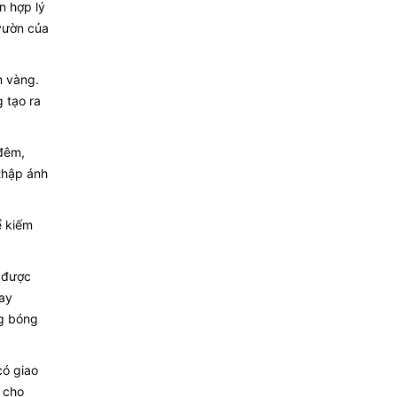
n hợp lý
 vườn của
m vàng.
g tạo ra
 đêm,
thập ánh
ể kiếm
e được
hay
ng bóng
có giao
 cho