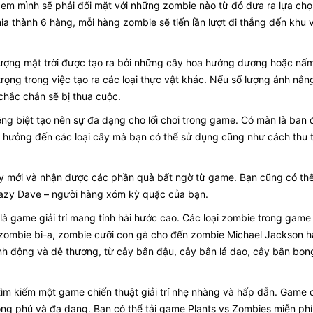
em mình sẽ phải đối mặt với những zombie nào từ đó đưa ra lựa chọ
ia thành 6 hàng, mỗi hàng zombie sẽ tiến lần lượt đi thẳng đến khu
lượng mặt trời được tạo ra bởi những cây hoa hướng dương hoặc nấ
trọng trong việc tạo ra các loại thực vật khác. Nếu số lượng ánh nắn
chắc chắn sẽ bị thua cuộc.
iêng biệt tạo nên sự đa dạng cho lối chơi trong game. Có màn là ban
hưởng đến các loại cây mà bạn có thể sử dụng cũng như cách thu 
ây mới và nhận được các phần quà bất ngờ từ game. Bạn cũng có th
razy Dave – người hàng xóm kỳ quặc của bạn.
là game giải trí mang tính hài hước cao. Các loại zombie trong gam
, zombie bi-a, zombie cưỡi con gà cho đến zombie Michael Jackson 
inh động và dễ thương, từ cây bắn đậu, cây bắn lá dao, cây bắn bo
ìm kiếm một game chiến thuật giải trí nhẹ nhàng và hấp dẫn. Game 
ong phú và đa dạng. Bạn có thể tải game Plants vs Zombies miễn phí