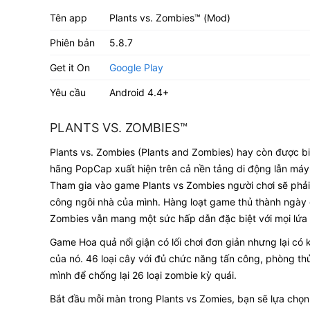
Tên app
Plants vs. Zombies™ (Mod)
Phiên bản
5.8.7
Get it On
Google Play
Yêu cầu
Android 4.4+
PLANTS VS. ZOMBIES™
Plants vs. Zombies (Plants and Zombies) hay còn được biế
hãng PopCap xuất hiện trên cả nền tảng di động lẫn máy t
Tham gia vào game Plants vs Zombies người chơi sẽ phải 
công ngôi nhà của mình. Hàng loạt game thủ thành ngày c
Zombies vẫn mang một sức hấp dẫn đặc biệt với mọi lứa 
Game Hoa quả nổi giận có lối chơi đơn giản nhưng lại có kh
của nó. 46 loại cây với đủ chức năng tấn công, phòng 
mình để chống lại 26 loại zombie kỳ quái.
Bắt đầu mỗi màn trong Plants vs Zomies, bạn sẽ lựa chọn 