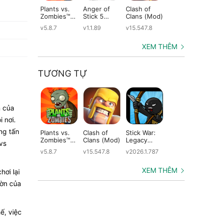
Plants vs.
Anger of
Clash of
Shadow
St
Zombies™
Stick 5
Clans (Mod)
Fight 2
Le
(Mod)
(Mod)
Special
(M
v5.8.7
v1.1.89
v15.547.8
v1.0.12
v2
Edition
(Mod)
XEM THÊM
TƯƠNG TỰ
n của
 nơi.
ng tấn
Plants vs.
Clash of
Stick War:
Kingdom
Sti
Zombies™
Clans (Mod)
Legacy
Wars (Mod)
Wa
vs
(Mod)
(Mod)
Le
v5.8.7
v15.547.8
v2026.1.787
v4.3.1
v2.
(M
XEM THÊM
hơi lại
ườn của
ế, việc