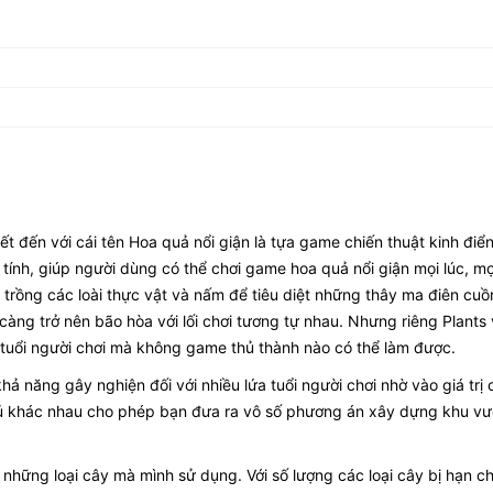
t đến với cái tên Hoa quả nổi giận là tựa game chiến thuật kinh điể
ính, giúp người dùng có thể chơi game hoa quả nổi giận mọi lúc, mọi
trồng các loài thực vật và nấm để tiêu diệt những thây ma điên cuồ
àng trở nên bão hòa với lối chơi tương tự nhau. Nhưng riêng Plants 
tuổi người chơi mà không game thủ thành nào có thể làm được.
ả năng gây nghiện đối với nhiều lứa tuổi người chơi nhờ vào giá trị c
thủ khác nhau cho phép bạn đưa ra vô số phương án xây dựng khu v
những loại cây mà mình sử dụng. Với số lượng các loại cây bị hạn ch