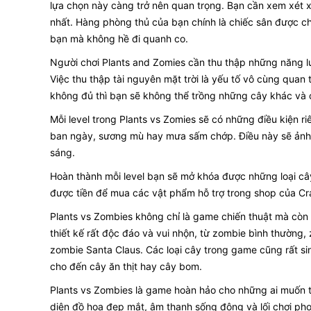
lựa chọn này càng trở nên quan trọng. Bạn cần xem xét x
nhất. Hàng phòng thủ của bạn chính là chiếc sân được ch
bạn mà không hề đi quanh co.
Người chơi Plants and Zomies cần thu thập những năng 
Việc thu thập tài nguyên mặt trời là yếu tố vô cùng quan 
không đủ thì bạn sẽ không thể trồng những cây khác và 
Mỗi level trong Plants vs Zomies sẽ có những điều kiện r
ban ngày, sương mù hay mưa sấm chớp. Điều này sẽ ảnh 
sáng.
Hoàn thành mỗi level bạn sẽ mở khóa được những loại c
được tiền để mua các vật phẩm hỗ trợ trong shop của C
Plants vs Zombies không chỉ là game chiến thuật mà còn 
thiết kế rất độc đáo và vui nhộn, từ zombie bình thường
zombie Santa Claus. Các loại cây trong game cũng rất s
cho đến cây ăn thịt hay cây bom.
Plants vs Zombies là game hoàn hảo cho những ai muốn t
diện đồ họa đẹp mắt, âm thanh sống động và lối chơi ph