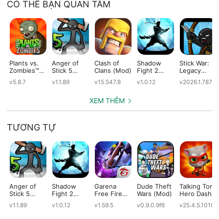
CÓ THỂ BẠN QUAN TÂM
Plants vs.
Anger of
Clash of
Shadow
Stick War:
Zombies™
Stick 5
Clans (Mod)
Fight 2
Legacy
(Mod)
(Mod)
Special
(Mod)
v5.8.7
v1.1.89
v15.547.8
v1.0.12
v2026.1.787
Edition
(Mod)
XEM THÊM
TƯƠNG TỰ
Anger of
Shadow
Garena
Dude Theft
Talking Tom
Stick 5
Fight 2
Free Fire
Wars (Mod)
Hero Dash
(Mod)
Special
(Mod)
(Mod)
v1.1.89
v1.0.12
v1.59.5
v0.9.0.9f6
v25.4.5.10109
Edition
(Mod)