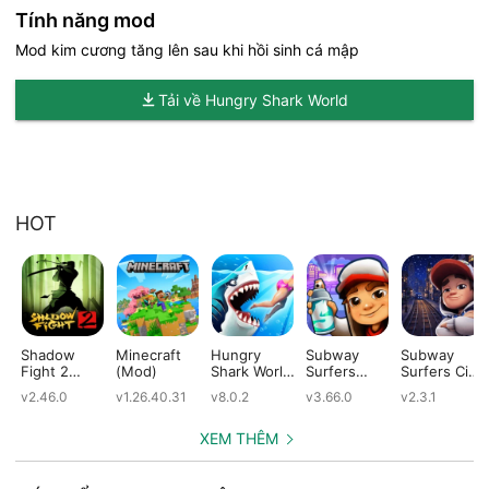
Tính năng mod
Mod kim cương tăng lên sau khi hồi sinh cá mập
Tải về Hungry Shark World
HOT
Shadow
Minecraft
Hungry
Subway
Subway
Fight 2
(Mod)
Shark World
Surfers
Surfers City
(Mod)
(Mod)
(Mod)
(Mod)
v2.46.0
v1.26.40.31
v8.0.2
v3.66.0
v2.3.1
XEM THÊM