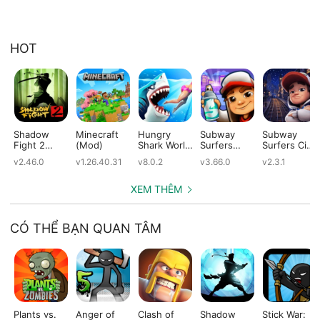
HOT
Shadow
Minecraft
Hungry
Subway
Subway
Fight 2
(Mod)
Shark World
Surfers
Surfers City
(Mod)
(Mod)
(Mod)
(Mod)
v2.46.0
v1.26.40.31
v8.0.2
v3.66.0
v2.3.1
XEM THÊM
CÓ THỂ BẠN QUAN TÂM
Plants vs.
Anger of
Clash of
Shadow
Stick War: