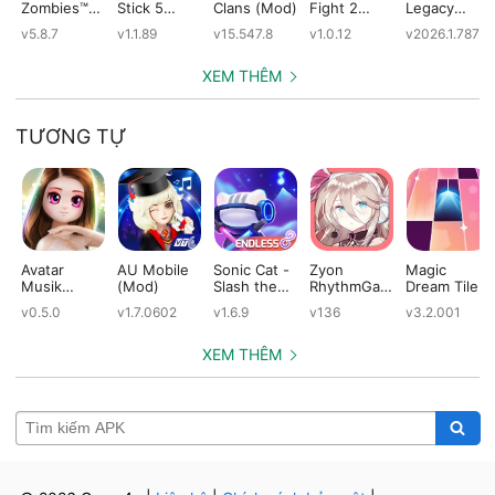
Zombies™
Stick 5
Clans (Mod)
Fight 2
Legacy
(Mod)
(Mod)
Special
(Mod)
v5.8.7
v1.1.89
v15.547.8
v1.0.12
v2026.1.787
Edition
(Mod)
XEM THÊM
TƯƠNG TỰ
Avatar
AU Mobile
Sonic Cat -
Zyon
Magic
Musik
(Mod)
Slash the
RhythmGam
Dream Tiles
(Mod)
Beats (Mod)
e (Mod)
(Mod)
v0.5.0
v1.7.0602
v1.6.9
v136
v3.2.001
XEM THÊM