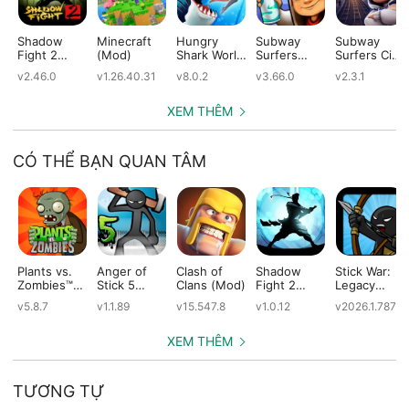
Shadow
Minecraft
Hungry
Subway
Subway
Fight 2
(Mod)
Shark World
Surfers
Surfers City
(Mod)
(Mod)
(Mod)
(Mod)
v2.46.0
v1.26.40.31
v8.0.2
v3.66.0
v2.3.1
XEM THÊM
CÓ THỂ BẠN QUAN TÂM
Plants vs.
Anger of
Clash of
Shadow
Stick War:
Zombies™
Stick 5
Clans (Mod)
Fight 2
Legacy
(Mod)
(Mod)
Special
(Mod)
v5.8.7
v1.1.89
v15.547.8
v1.0.12
v2026.1.787
Edition
(Mod)
XEM THÊM
TƯƠNG TỰ