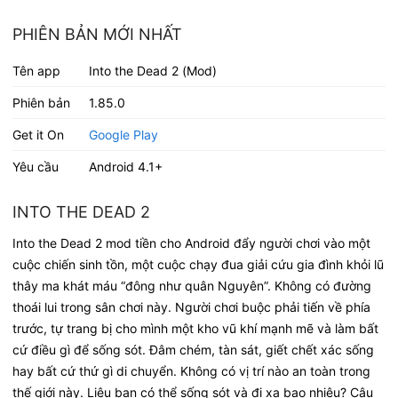
PHIÊN BẢN MỚI NHẤT
Tên app
Into the Dead 2 (Mod)
Phiên bản
1.85.0
Get it On
Google Play
Yêu cầu
Android 4.1+
INTO THE DEAD 2
Into the Dead 2 mod tiền cho Android đẩy người chơi vào một
cuộc chiến sinh tồn, một cuộc chạy đua giải cứu gia đình khỏi lũ
thây ma khát máu “đông như quân Nguyên”. Không có đường
thoái lui trong sân chơi này. Người chơi buộc phải tiến về phía
trước, tự trang bị cho mình một kho vũ khí mạnh mẽ và làm bất
cứ điều gì để sống sót. Đâm chém, tàn sát, giết chết xác sống
hay bất cứ thứ gì di chuyển. Không có vị trí nào an toàn trong
thế giới này. Liệu bạn có thể sống sót và đi xa bao nhiêu? Câu