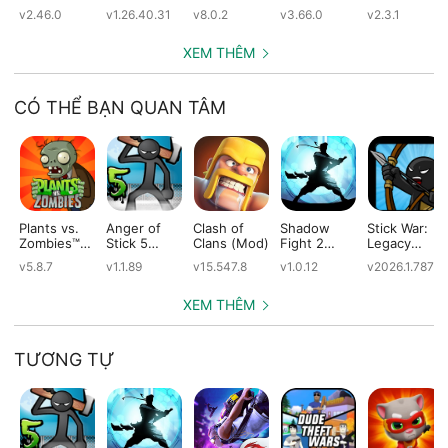
(Mod)
(Mod)
(Mod)
(Mod)
v2.46.0
v1.26.40.31
v8.0.2
v3.66.0
v2.3.1
XEM THÊM
CÓ THỂ BẠN QUAN TÂM
Plants vs.
Anger of
Clash of
Shadow
Stick War:
Zombies™
Stick 5
Clans (Mod)
Fight 2
Legacy
(Mod)
(Mod)
Special
(Mod)
v5.8.7
v1.1.89
v15.547.8
v1.0.12
v2026.1.787
Edition
(Mod)
XEM THÊM
TƯƠNG TỰ