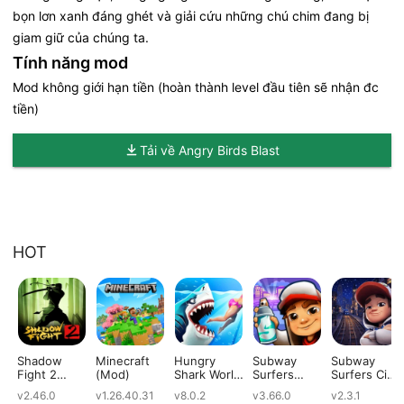
bọn lơn xanh đáng ghét và giải cứu những chú chim đang bị
giam giữ của chúng ta.
Tính năng mod
Mod không giới hạn tiền (hoàn thành level đầu tiên sẽ nhận đc
tiền)
Tải về Angry Birds Blast
HOT
Shadow
Minecraft
Hungry
Subway
Subway
Fight 2
(Mod)
Shark World
Surfers
Surfers City
(Mod)
(Mod)
(Mod)
(Mod)
v2.46.0
v1.26.40.31
v8.0.2
v3.66.0
v2.3.1