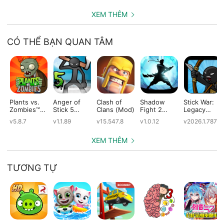
XEM THÊM
CÓ THỂ BẠN QUAN TÂM
Plants vs.
Anger of
Clash of
Shadow
Stick War:
Zombies™
Stick 5
Clans (Mod)
Fight 2
Legacy
(Mod)
(Mod)
Special
(Mod)
v5.8.7
v1.1.89
v15.547.8
v1.0.12
v2026.1.787
Edition
(Mod)
XEM THÊM
TƯƠNG TỰ