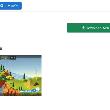
Tìm kiếm
Download APK
ất