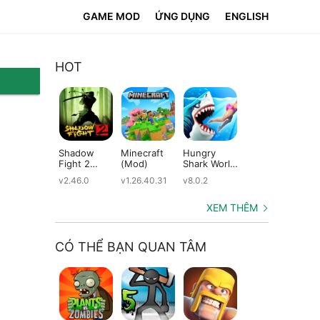
GAME MOD
ỨNG DỤNG
ENGLISH
HOT
Shadow
Minecraft
Hungry
Subway
Su
Fight 2
(Mod)
Shark World
Surfers
Su
(Mod)
(Mod)
(Mod)
(M
v2.46.0
v1.26.40.31
v8.0.2
v3.66.0
v2.
XEM THÊM
CÓ THỂ BẠN QUAN TÂM