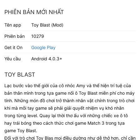
PHIÊN BẢN MỚI NHẤT
Tên app
Toy Blast (Mod)
Phiên bản
10279
Get it On
Google Play
Yêu cầu
Android 4.0.3+
TOY BLAST
Lạc bước vào thế giới của cô nhóc Amy và thể hiện trí tuệ của
bản thân mình trong tựa game nối ô Toy Blast miễn phí cho máy
tính. Những món đồ chơi trở thành nhân vật chính trong trò chơi
khi mà mỗi tay game sẽ phải giải quyết nhiệm vụ khó nhằn
trong từng level. Quay lại thời thơ ấu với những chiếc xe ô tô
hay trái bóng theo cách thức chơi game Match 3 trong tựa
game Toy Blast.
Đối với trò chơi Toy Blas mọi điều dường như dễ thở hơn, chỉ cần