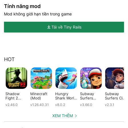
Tính năng mod
Mod không giới hạn tiền trong game
Tải về Tiny Rails
HOT
Shadow
Minecraft
Hungry
Subway
Subway
Fight 2
(Mod)
Shark World
Surfers
Surfers City
(Mod)
(Mod)
(Mod)
(Mod)
v2.46.0
v1.26.40.31
v8.0.2
v3.66.0
v2.3.1
XEM THÊM