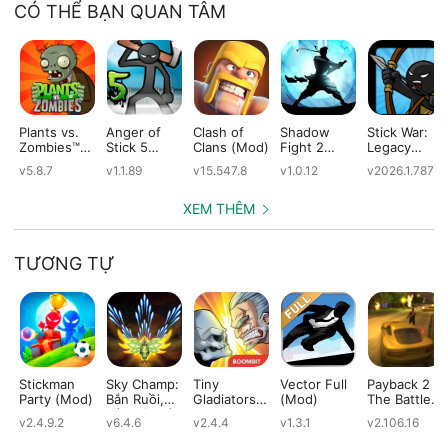
CÓ THỂ BẠN QUAN TÂM
Plants vs.
Anger of
Clash of
Shadow
Stick War:
Zombies™
Stick 5
Clans (Mod)
Fight 2
Legacy
(Mod)
(Mod)
Special
(Mod)
v5.8.7
v1.1.89
v15.547.8
v1.0.12
v2026.1.787
Edition
(Mod)
XEM THÊM
TƯƠNG TỰ
Stickman
Sky Champ:
Tiny
Vector Full
Payback 2 -
Party (Mod)
Bắn Ruồi,
Gladiators
(Mod)
The Battle
Bắn Gà, Bắn
(Mod)
Sandbox
v2.4.9.2
v6.4.6
v2.4.4
v1.3.1
v2.106.16
Máy Bay
(Mod)
Offline