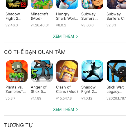
Shadow
Minecraft
Hungry
Subway
Subway
Fight 2
(Mod)
Shark World
Surfers
Surfers City
(Mod)
(Mod)
(Mod)
(Mod)
v2.46.0
v1.26.40.31
v8.0.2
v3.66.0
v2.3.1
XEM THÊM
CÓ THỂ BẠN QUAN TÂM
Plants vs.
Anger of
Clash of
Shadow
Stick War:
Zombies™
Stick 5
Clans (Mod)
Fight 2
Legacy
(Mod)
(Mod)
Special
(Mod)
v5.8.7
v1.1.89
v15.547.8
v1.0.12
v2026.1.787
Edition
(Mod)
XEM THÊM
TƯƠNG TỰ