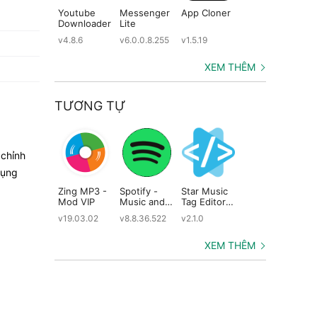
Youtube
Messenger
App Cloner
SmartOffice
Ad
Downloader
Lite
- View &
Do
Edit MS
Ma
v4.8.6
v6.0.0.8.255
v1.5.19
v3.1.45
v11
Office files
Pr
& PDFs
XEM THÊM
TƯƠNG TỰ
 chỉnh
dụng
Zing MP3 -
Spotify -
Star Music
Mod VIP
Music and
Tag Editor
Podcasts
Pro
v19.03.02
v8.8.36.522
v2.1.0
XEM THÊM