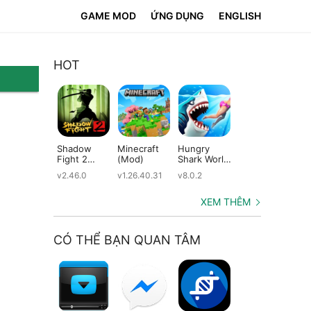
GAME MOD
ỨNG DỤNG
ENGLISH
HOT
Shadow
Minecraft
Hungry
Subway
Su
Fight 2
(Mod)
Shark World
Surfers
Su
(Mod)
(Mod)
(Mod)
(M
v2.46.0
v1.26.40.31
v8.0.2
v3.66.0
v2.
XEM THÊM
CÓ THỂ BẠN QUAN TÂM