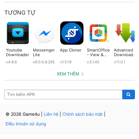
TƯƠNG TỰ
Youtube
Messenger
App Cloner
SmartOffice
Advanced
Downloader
Lite
- View &
Download
Edit MS
Manager
v4.8.6
v6.0.0.8.255
v1.5.19
v3.1.45
v11.0.1
Office files
Pro
& PDFs
XEM THÊM
© 2026 Game4u
|
Liên hệ
|
Chính sách bảo mật
|
Điều khoản sử dụng