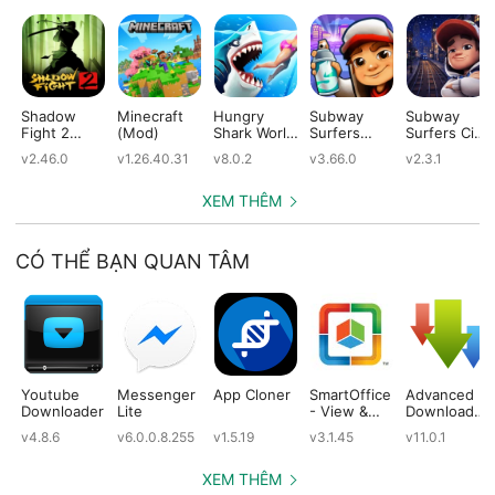
Shadow
Minecraft
Hungry
Subway
Subway
Fight 2
(Mod)
Shark World
Surfers
Surfers City
(Mod)
(Mod)
(Mod)
(Mod)
v2.46.0
v1.26.40.31
v8.0.2
v3.66.0
v2.3.1
XEM THÊM
CÓ THỂ BẠN QUAN TÂM
Youtube
Messenger
App Cloner
SmartOffice
Advanced
Downloader
Lite
- View &
Download
Edit MS
Manager
v4.8.6
v6.0.0.8.255
v1.5.19
v3.1.45
v11.0.1
Office files
Pro
& PDFs
XEM THÊM