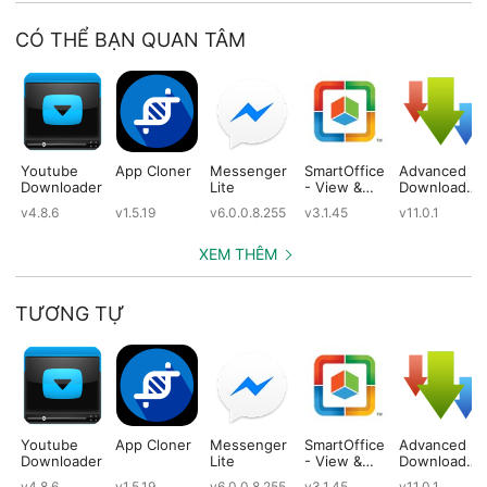
CÓ THỂ BẠN QUAN TÂM
Youtube
App Cloner
Messenger
SmartOffice
Advanced
Downloader
Lite
- View &
Download
Edit MS
Manager
v4.8.6
v1.5.19
v6.0.0.8.255
v3.1.45
v11.0.1
Office files
Pro
& PDFs
XEM THÊM
TƯƠNG TỰ
Youtube
App Cloner
Messenger
SmartOffice
Advanced
Downloader
Lite
- View &
Download
Edit MS
Manager
v4.8.6
v1.5.19
v6.0.0.8.255
v3.1.45
v11.0.1