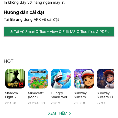
In không dây với hàng ngàn máy in.
Hướng dẫn cài đặt
Tải file ứng dụng APK về cài đặt
Tải về SmartOffice - View & Edit MS Office files & PDFs
HOT
Shadow
Minecraft
Hungry
Subway
Subway
Fight 2
(Mod)
Shark World
Surfers
Surfers City
(Mod)
(Mod)
(Mod)
(Mod)
v2.46.0
v1.26.40.31
v8.0.2
v3.66.0
v2.3.1
XEM THÊM