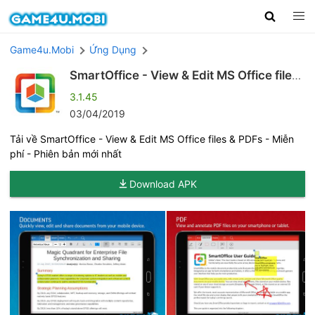
Game4u.Mobi
Ứng Dụng
SmartOffice - View & Edit MS Office files
& PDFs
3.1.45
03/04/2019
Tải về SmartOffice - View & Edit MS Office files & PDFs - Miễn
phí - Phiên bản mới nhất
Download APK