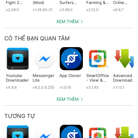
Fight 2
(Mod)
Surfers
Farming &
Crime
(Mod)
(Mod)
City Building
Simulator
v2.46.0
v1.26.40.31
v3.66.0
v2.12.0
v6.6.7
(Mod)
(Mod)
XEM THÊM
CÓ THỂ BẠN QUAN TÂM
Youtube
Messenger
App Cloner
SmartOffice
Advanced
Downloader
Lite
- View &
Download
Edit MS
Manager
v4.8.6
v6.0.0.8.255
v1.5.19
v3.1.45
v11.0.1
Office files
Pro
& PDFs
XEM THÊM
TƯƠNG TỰ