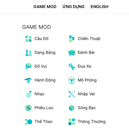
GAME MOD
ỨNG DỤNG
ENGLISH
GAME MOD
Câu Đố
Chiến Thuật
Dạng Bảng
Đánh Bài
Đố Vui
Đua Xe
Hành Động
Mô Phỏng
Nhạc
Nhập Vai
Phiêu Lưu
Sòng Bạc
Thể Thao
Thông Thường