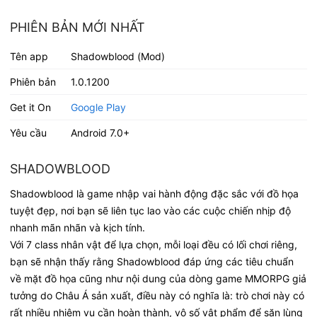
PHIÊN BẢN MỚI NHẤT
Tên app
Shadowblood (Mod)
Phiên bản
1.0.1200
Get it On
Google Play
Yêu cầu
Android 7.0+
SHADOWBLOOD
Shadowblood là game nhập vai hành động đặc sắc với đồ họa
tuyệt đẹp, nơi bạn sẽ liên tục lao vào các cuộc chiến nhịp độ
nhanh mãn nhãn và kịch tính.
Với 7 class nhân vật để lựa chọn, mỗi loại đều có lối chơi riêng,
bạn sẽ nhận thấy rằng Shadowblood đáp ứng các tiêu chuẩn
về mặt đồ họa cũng như nội dung của dòng game MMORPG giả
tưởng do Châu Á sản xuất, điều này có nghĩa là: trò chơi này có
rất nhiều nhiệm vụ cần hoàn thành, vô số vật phẩm để săn lùng