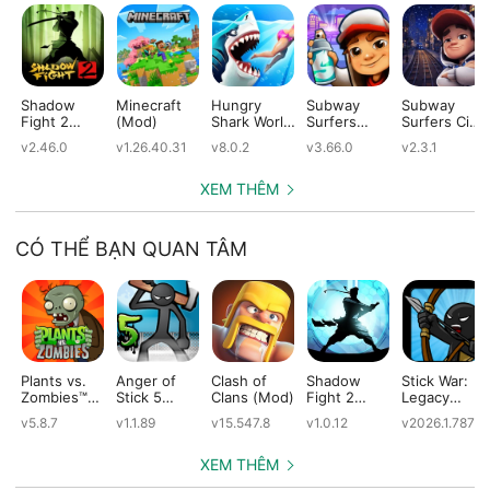
Shadow
Minecraft
Hungry
Subway
Subway
Fight 2
(Mod)
Shark World
Surfers
Surfers City
(Mod)
(Mod)
(Mod)
(Mod)
v2.46.0
v1.26.40.31
v8.0.2
v3.66.0
v2.3.1
XEM THÊM
CÓ THỂ BẠN QUAN TÂM
Plants vs.
Anger of
Clash of
Shadow
Stick War:
Zombies™
Stick 5
Clans (Mod)
Fight 2
Legacy
(Mod)
(Mod)
Special
(Mod)
v5.8.7
v1.1.89
v15.547.8
v1.0.12
v2026.1.787
Edition
(Mod)
XEM THÊM