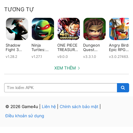
TƯƠNG TỰ
Shadow
Ninja
ONE PIECE
Dungeon
Angry Birds
Fight 3
Turtles:
TREASURE
Quest
Epic RPG
(Mod)
Legends
CRUISE
(Mod)
(Mod)
v1.28.2
v1.27.1
v9.0.0
v3.3.1.0
v3.0.27463.4
(Mod)
(Mod)
XEM THÊM
© 2026 Game4u
|
Liên hệ
|
Chính sách bảo mật
|
Điều khoản sử dụng