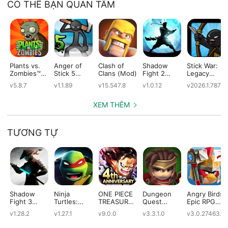
CÓ THỂ BẠN QUAN TÂM
Plants vs.
Anger of
Clash of
Shadow
Stick War:
Zombies™
Stick 5
Clans (Mod)
Fight 2
Legacy
(Mod)
(Mod)
Special
(Mod)
v5.8.7
v1.1.89
v15.547.8
v1.0.12
v2026.1.787
Edition
(Mod)
XEM THÊM
TƯƠNG TỰ
Shadow
Ninja
ONE PIECE
Dungeon
Angry Birds
Fight 3
Turtles:
TREASURE
Quest
Epic RPG
(Mod)
Legends
CRUISE
(Mod)
(Mod)
v1.28.2
v1.27.1
v9.0.0
v3.3.1.0
v3.0.27463.4
(Mod)
(Mod)