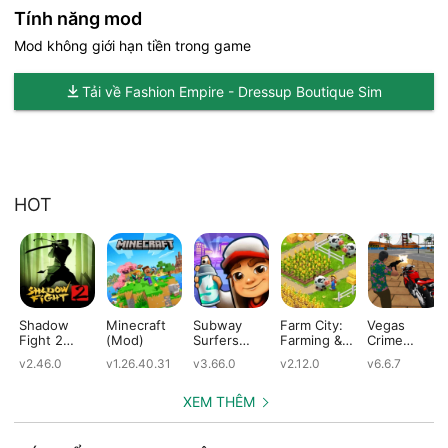
Tính năng mod
Mod không giới hạn tiền trong game
Tải về Fashion Empire - Dressup Boutique Sim
HOT
Shadow
Minecraft
Subway
Farm City:
Vegas
Fight 2
(Mod)
Surfers
Farming &
Crime
(Mod)
(Mod)
City Building
Simulator
v2.46.0
v1.26.40.31
v3.66.0
v2.12.0
v6.6.7
(Mod)
(Mod)
XEM THÊM