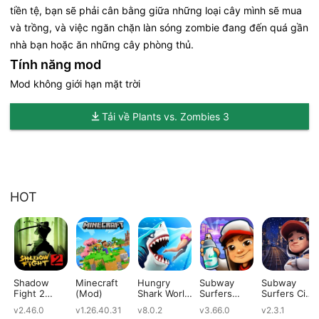
tiền tệ, bạn sẽ phải cân bằng giữa những loại cây mình sẽ mua
và trồng, và việc ngăn chặn làn sóng zombie đang đến quá gần
nhà bạn hoặc ăn những cây phòng thủ.
Tính năng mod
Mod không giới hạn mặt trời
Tải về Plants vs. Zombies 3
HOT
Shadow
Minecraft
Hungry
Subway
Subway
Fight 2
(Mod)
Shark World
Surfers
Surfers City
(Mod)
(Mod)
(Mod)
(Mod)
v2.46.0
v1.26.40.31
v8.0.2
v3.66.0
v2.3.1