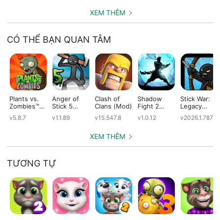
XEM THÊM
CÓ THỂ BẠN QUAN TÂM
Plants vs.
Anger of
Clash of
Shadow
Stick War:
Zombies™
Stick 5
Clans (Mod)
Fight 2
Legacy
(Mod)
(Mod)
Special
(Mod)
v5.8.7
v1.1.89
v15.547.8
v1.0.12
v2026.1.787
Edition
(Mod)
XEM THÊM
TƯƠNG TỰ