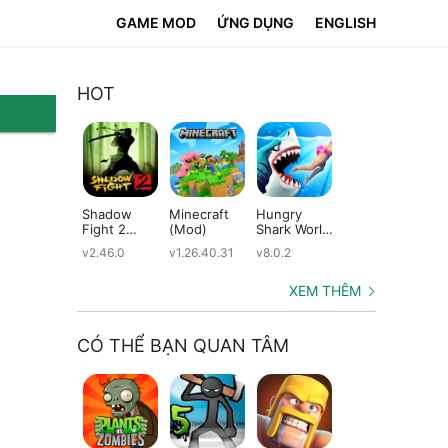
GAME MOD
ỨNG DỤNG
ENGLISH
HOT
Shadow
Minecraft
Hungry
Subway
Su
Fight 2
(Mod)
Shark World
Surfers
Su
(Mod)
(Mod)
(Mod)
(M
v2.46.0
v1.26.40.31
v8.0.2
v3.66.0
v2.
XEM THÊM
CÓ THỂ BẠN QUAN TÂM