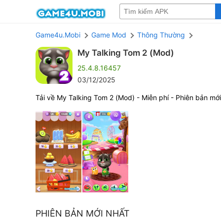
Game4u.Mobi
Game Mod
Thông Thường
My Talking Tom 2 (Mod)
25.4.8.16457
03/12/2025
Tải về My Talking Tom 2 (Mod) - Miễn phí - Phiên bản mới
PHIÊN BẢN MỚI NHẤT