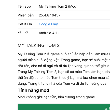
Tên app
My Talking Tom 2 (Mod)
Phiên bản
25.4.8.16457
Get it On
Google Play
Yêu cầu
Android 4.1+
MY TALKING TOM 2
My Talking Tom 2 là game nuôi thủ ảo hấp dẫn, làm mưa 
người thích nuôi động vật. Trong game, bạn sẽ nuôi một 
đặt tên, cho nó đi ngủ và đi du lịch vòng quanh thế giớ
Trong My Talking Tom 2, bạn sẽ có mèo Tom làm bạn, chă
thể ăn diện cho mèo Tom theo ý bạn mà lựa chọn màu sắc
dạng. Trang trí cho nhà của Tom và đi du lịch vòng quan
Tính năng mod
Mod không giới hạn tiền, kim cương trong game
T