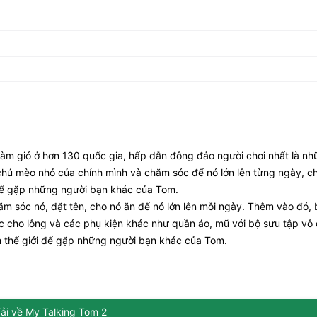
làm gió ở hơn 130 quốc gia, hấp dẫn đông đảo người chơi nhất là n
chú mèo nhỏ của chính mình và chăm sóc để nó lớn lên từng ngày, ch
i để gặp những người bạn khác của Tom.
m sóc nó, đặt tên, cho nó ăn để nó lớn lên mỗi ngày. Thêm vào đó, 
 cho lông và các phụ kiện khác như quần áo, mũ với bộ sưu tập vô
h thế giới để gặp những người bạn khác của Tom.
ải về My Talking Tom 2