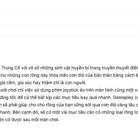
Trung Cổ với vô số những sinh vật huyền bí trong truyền thuyết điển
p cho những con rồng này thỏa mãn cơn đói của bản thân bằng cách 
gia cầm, gia súc hay thậm chí là con người.
ười chơi chỉ việc sử dụng phím joystick ảo trên màn hình cùng một v
 tăng tốc để có thể bắt kịp các mục tiêu bay quá nhanh. Gameplay c
ạn sẽ phải giúp cho chú rồng của bạn sống sót qua cơn đói càng lâu 
 nhanh. Bên cạnh đó, sẽ có một vài mục tiêu cần có những loại rồng t
ền có được sau mỗi màn chơi.