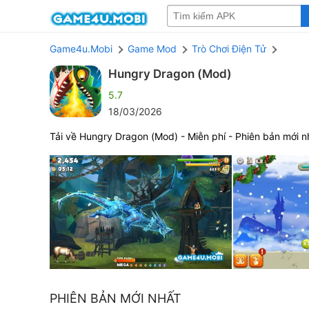
Game4u.Mobi
Game Mod
Trò Chơi Điện Tử
Hungry Dragon (Mod)
5.7
18/03/2026
Tải về Hungry Dragon (Mod) - Miễn phí - Phiên bản mới n
PHIÊN BẢN MỚI NHẤT