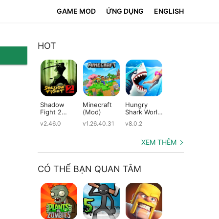
GAME MOD
ỨNG DỤNG
ENGLISH
HOT
Shadow
Minecraft
Hungry
Subway
Su
Fight 2
(Mod)
Shark World
Surfers
Su
(Mod)
(Mod)
(Mod)
(M
v2.46.0
v1.26.40.31
v8.0.2
v3.66.0
v2.
XEM THÊM
CÓ THỂ BẠN QUAN TÂM