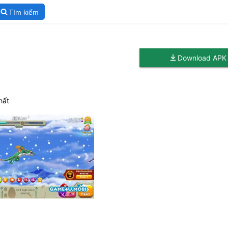
Tìm kiếm
Download APK
hất