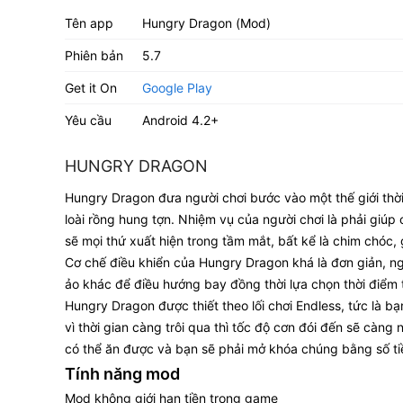
Tên app
Hungry Dragon (Mod)
Phiên bản
5.7
Get it On
Google Play
Yêu cầu
Android 4.2+
HUNGRY DRAGON
Hungry Dragon đưa người chơi bước vào một thế giới thời 
loài rồng hung tợn. Nhiệm vụ của người chơi là phải giú
sẽ mọi thứ xuất hiện trong tầm mắt, bất kể là chim chóc, 
Cơ chế điều khiển của Hungry Dragon khá là đơn giản, ng
ảo khác để điều hướng bay đồng thời lựa chọn thời điểm
Hungry Dragon được thiết theo lối chơi Endless, tức là b
vì thời gian càng trôi qua thì tốc độ cơn đói đến sẽ càng
có thể ăn được và bạn sẽ phải mở khóa chúng bằng số ti
Tính năng mod
Mod không giới hạn tiền trong game