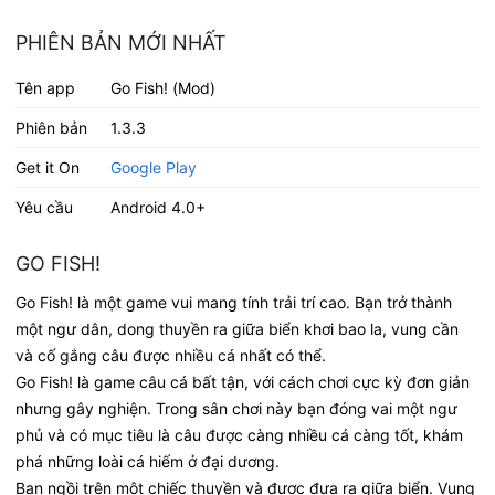
PHIÊN BẢN MỚI NHẤT
Tên app
Go Fish! (Mod)
Phiên bản
1.3.3
Get it On
Google Play
Yêu cầu
Android 4.0+
GO FISH!
Go Fish! là một game vui mang tính trải trí cao. Bạn trở thành
một ngư dân, dong thuyền ra giữa biển khơi bao la, vung cần
và cố gắng câu được nhiều cá nhất có thể.
Go Fish! là game câu cá bất tận, với cách chơi cực kỳ đơn giản
nhưng gây nghiện. Trong sân chơi này bạn đóng vai một ngư
phủ và có mục tiêu là câu được càng nhiều cá càng tốt, khám
phá những loài cá hiếm ở đại dương.
Bạn ngồi trên một chiếc thuyền và được đưa ra giữa biển. Vung