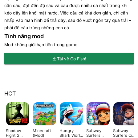
cần câu, đạt đến độ sâu và câu được nhiều cá nhất trong khi
kéo dây lên khỏi mặt nước. Việc câu cá khá đơn giản, chỉ cần
nhấp vào màn hình để thả dây, sau đó vuốt ngón tay qua trái –
phải để câu trúng những con cá.
Tính năng mod
Mod không giới hạn tiền trong game
Tải về Go Fish!
HOT
Shadow
Minecraft
Hungry
Subway
Subway
Fight 2
(Mod)
Shark World
Surfers
Surfers City