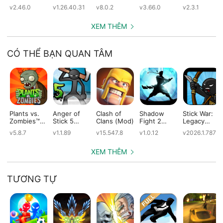
(Mod)
(Mod)
(Mod)
(Mod)
v2.46.0
v1.26.40.31
v8.0.2
v3.66.0
v2.3.1
XEM THÊM
CÓ THỂ BẠN QUAN TÂM
Plants vs.
Anger of
Clash of
Shadow
Stick War:
Zombies™
Stick 5
Clans (Mod)
Fight 2
Legacy
(Mod)
(Mod)
Special
(Mod)
v5.8.7
v1.1.89
v15.547.8
v1.0.12
v2026.1.787
Edition
(Mod)
XEM THÊM
TƯƠNG TỰ