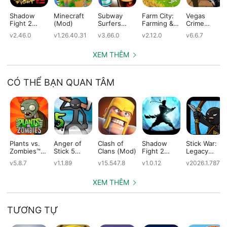
Shadow
Minecraft
Subway
Farm City:
Vegas
Fight 2
(Mod)
Surfers
Farming &
Crime
(Mod)
(Mod)
City Building
Simulator
v2.46.0
v1.26.40.31
v3.66.0
v2.12.0
v6.6.7
(Mod)
(Mod)
XEM THÊM
CÓ THỂ BẠN QUAN TÂM
Plants vs.
Anger of
Clash of
Shadow
Stick War:
Zombies™
Stick 5
Clans (Mod)
Fight 2
Legacy
(Mod)
(Mod)
Special
(Mod)
v5.8.7
v1.1.89
v15.547.8
v1.0.12
v2026.1.787
Edition
(Mod)
XEM THÊM
TƯƠNG TỰ