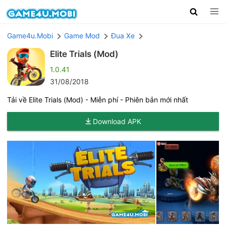
Game4u.Mobi
Game Mod
Đua Xe
Elite Trials (Mod)
1.0.41
31/08/2018
Tải về Elite Trials (Mod) - Miễn phí - Phiên bản mới nhất
Download APK