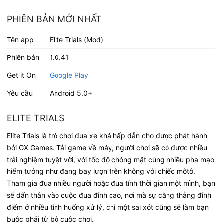
PHIÊN BẢN MỚI NHẤT
Tên app
Elite Trials (Mod)
Phiên bản
1.0.41
Get it On
Google Play
Yêu cầu
Android 5.0+
ELITE TRIALS
Elite Trials là trò chơi đua xe khá hấp dẫn cho được phát hành
bởi GX Games. Tải game về máy, người chơi sẽ có được nhiều
trải nghiệm tuyệt vời, với tốc độ chóng mặt cùng nhiều pha mạo
hiểm tưởng như đang bay lượn trên không với chiếc môtô.
Tham gia đua nhiều người hoặc đua tính thời gian một mình, bạn
sẽ dấn thân vào cuộc đua đỉnh cao, nơi mà sự căng thẳng đỉnh
điểm ở nhiều tình huống xử lý, chỉ một sai xót cũng sẽ làm bạn
buộc phải từ bỏ cuộc chơi.