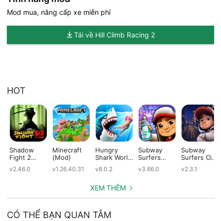
Mod mua, nâng cấp xe miễn phí
Tải về Hill Climb Racing 2
HOT
Shadow
Minecraft
Hungry
Subway
Subway
Fight 2
(Mod)
Shark World
Surfers
Surfers City
(Mod)
(Mod)
(Mod)
(Mod)
v2.46.0
v1.26.40.31
v8.0.2
v3.66.0
v2.3.1
XEM THÊM
CÓ THỂ BẠN QUAN TÂM