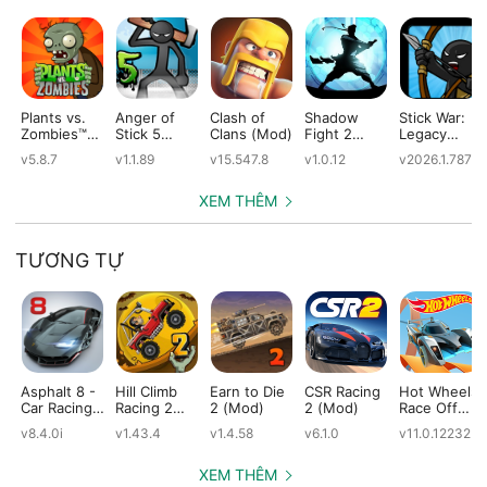
Plants vs.
Anger of
Clash of
Shadow
Stick War:
Zombies™
Stick 5
Clans (Mod)
Fight 2
Legacy
(Mod)
(Mod)
Special
(Mod)
v5.8.7
v1.1.89
v15.547.8
v1.0.12
v2026.1.787
Edition
(Mod)
XEM THÊM
TƯƠNG TỰ
Asphalt 8 -
Hill Climb
Earn to Die
CSR Racing
Hot Wheels:
Car Racing
Racing 2
2 (Mod)
2 (Mod)
Race Off
Game
(Mod)
(Mod)
v8.4.0i
v1.43.4
v1.4.58
v6.1.0
v11.0.12232
(Mod)
XEM THÊM