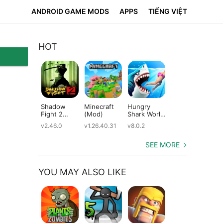
ANDROID GAME MODS
APPS
TIẾNG VIỆT
HOT
Shadow
Minecraft
Hungry
Subway
Su
Fight 2
(Mod)
Shark World
Surfers
Su
(Mod)
(Mod)
(Mod)
(M
v2.46.0
v1.26.40.31
v8.0.2
v3.66.0
v2.
SEE MORE
YOU MAY ALSO LIKE