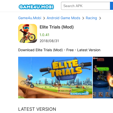
Game4u.Mobi
Android Game Mods
Racing
Elite Trials (Mod)
1.0.41
2018/08/31
Download Elite Trials (Mod) - Free - Latest Version
LATEST VERSION