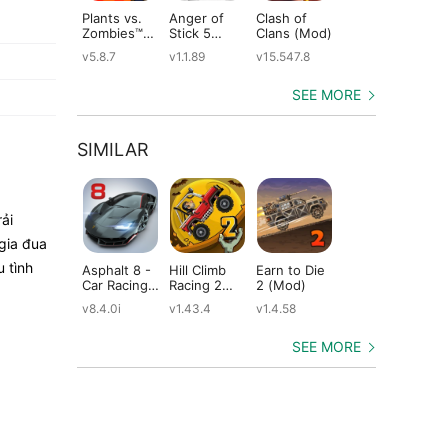
Plants vs.
Anger of
Clash of
Shadow
St
Zombies™
Stick 5
Clans (Mod)
Fight 2
Le
(Mod)
(Mod)
Special
(M
v5.8.7
v1.1.89
v15.547.8
v1.0.12
v2
Edition
(Mod)
SEE MORE
SIMILAR
ải
gia đua
 tình
Asphalt 8 -
Hill Climb
Earn to Die
CSR Racing
Ho
Car Racing
Racing 2
2 (Mod)
2 (Mod)
Ra
Game
(Mod)
(M
v8.4.0i
v1.43.4
v1.4.58
v6.1.0
v11
(Mod)
SEE MORE