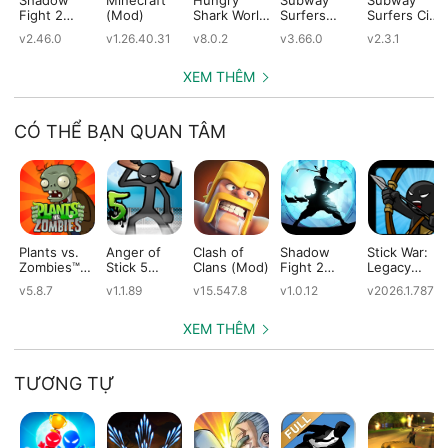
Fight 2
(Mod)
Shark World
Surfers
Surfers City
(Mod)
(Mod)
(Mod)
(Mod)
v2.46.0
v1.26.40.31
v8.0.2
v3.66.0
v2.3.1
XEM THÊM
CÓ THỂ BẠN QUAN TÂM
Plants vs.
Anger of
Clash of
Shadow
Stick War:
Zombies™
Stick 5
Clans (Mod)
Fight 2
Legacy
(Mod)
(Mod)
Special
(Mod)
v5.8.7
v1.1.89
v15.547.8
v1.0.12
v2026.1.787
Edition
(Mod)
XEM THÊM
TƯƠNG TỰ