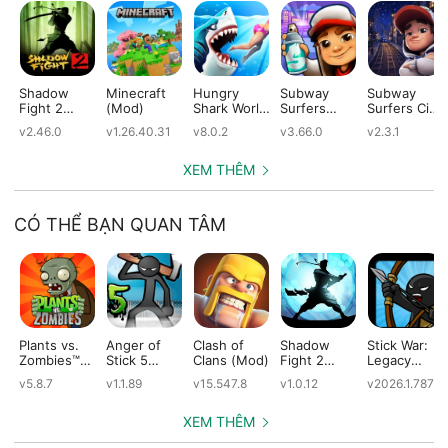
Shadow
Minecraft
Hungry
Subway
Subway
Fight 2
(Mod)
Shark World
Surfers
Surfers City
(Mod)
(Mod)
(Mod)
(Mod)
v2.46.0
v1.26.40.31
v8.0.2
v3.66.0
v2.3.1
XEM THÊM
CÓ THỂ BẠN QUAN TÂM
Plants vs.
Anger of
Clash of
Shadow
Stick War:
Zombies™
Stick 5
Clans (Mod)
Fight 2
Legacy
(Mod)
(Mod)
Special
(Mod)
v5.8.7
v1.1.89
v15.547.8
v1.0.12
v2026.1.787
Edition
(Mod)
XEM THÊM