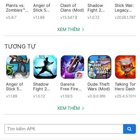
Plants vs.
Anger of
Clash of
Shadow
Stick War:
Zombies™
Stick 5
Clans (Mod)
Fight 2
Legacy
(Mod)
(Mod)
Special
(Mod)
v5.8.7
v1.1.89
v15.547.8
v1.0.12
v2026.1.787
Edition
(Mod)
XEM THÊM
TƯƠNG TỰ
Anger of
Shadow
Garena
Dude Theft
Talking Tom
Stick 5
Fight 2
Free Fire
Wars (Mod)
Hero Dash
(Mod)
Special
(Mod)
(Mod)
v1.1.89
v1.0.12
v1.59.5
v0.9.0.9f6
v25.4.5.10109
Edition
(Mod)
XEM THÊM