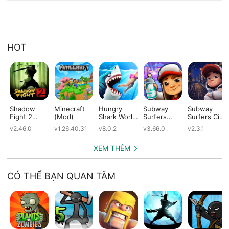
HOT
Shadow
Minecraft
Hungry
Subway
Subway
Fight 2
(Mod)
Shark World
Surfers
Surfers City
(Mod)
(Mod)
(Mod)
(Mod)
v2.46.0
v1.26.40.31
v8.0.2
v3.66.0
v2.3.1
XEM THÊM
CÓ THỂ BẠN QUAN TÂM