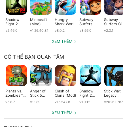
Shadow
Minecraft
Hungry
Subway
Subway
Fight 2
(Mod)
Shark World
Surfers
Surfers City
(Mod)
(Mod)
(Mod)
(Mod)
v2.46.0
v1.26.40.31
v8.0.2
v3.66.0
v2.3.1
XEM THÊM
CÓ THỂ BẠN QUAN TÂM
Plants vs.
Anger of
Clash of
Shadow
Stick War:
Zombies™
Stick 5
Clans (Mod)
Fight 2
Legacy
(Mod)
(Mod)
Special
(Mod)
v5.8.7
v1.1.89
v15.547.8
v1.0.12
v2026.1.787
Edition
(Mod)
XEM THÊM