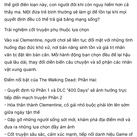
thế giới điên loạn này, con người đôi khi còn nguy hiểm hơn cả
thây ma. Một đứa trẻ bình thường sẽ làm gì để tồn tại khi mọi
quyết định đều có thể trả giá bằng mạng sống?
Trải nghiệm cốt truyện phụ thuộc lựa chọn
Vào vai Clementine, người chơi sẽ liên tục đối mặt với những tình
huống đạo đức khó xử, nơi bản năng sinh tồn và giá trị nhân
văn bị đặt lên bàn cân. Mỗi hành động bạn chọn đều để lại hậu
quả lâu dài, thay đổi diễn biến câu chuyện và số phận các nhân
vật xung quanh.
Điểm nổi bật của The Walking Dead: Phần Hai:
- Quyết định từ Phần 1 và DLC “400 Days” sẽ ảnh hưởng trực
tiếp đến mạch truyện Phần 2
- Hóa thân thành Clementine, cô gái nhỏ buộc phải lớn lên sớm
giữa ngày tận thế
- Gặp gỡ những người sống sót mới, khám phá địa điểm mới và
đưa ra những lựa chọn đầy ám ảnh
- Cốt truyện sâu sắc, cảm xúc mạnh, tiếp nối danh hiệu Game of