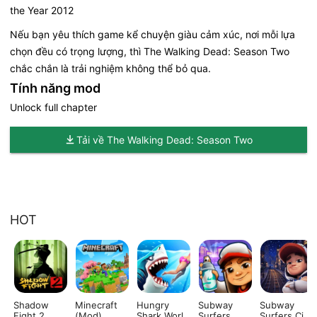
the Year 2012
Nếu bạn yêu thích game kể chuyện giàu cảm xúc, nơi mỗi lựa
chọn đều có trọng lượng, thì The Walking Dead: Season Two
chắc chắn là trải nghiệm không thể bỏ qua.
Tính năng mod
Unlock full chapter
Tải về The Walking Dead: Season Two
HOT
Shadow
Minecraft
Hungry
Subway
Subway
Fight 2
(Mod)
Shark World
Surfers
Surfers City