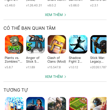
(Mod)
(Mod)
(Mod)
(Mod)
v2.46.0
v1.26.40.31
v8.0.2
v3.66.0
v2.3.1
XEM THÊM
CÓ THỂ BẠN QUAN TÂM
Plants vs.
Anger of
Clash of
Shadow
Stick War:
Zombies™
Stick 5
Clans (Mod)
Fight 2
Legacy
(Mod)
(Mod)
Special
(Mod)
v5.8.7
v1.1.89
v15.547.8
v1.0.12
v2026.1.787
Edition
(Mod)
XEM THÊM
TƯƠNG TỰ