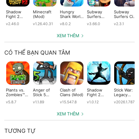
Shadow
Minecraft
Hungry
Subway
Subway
Fight 2
(Mod)
Shark World
Surfers
Surfers City
(Mod)
(Mod)
(Mod)
(Mod)
v2.46.0
v1.26.40.31
v8.0.2
v3.66.0
v2.3.1
XEM THÊM
CÓ THỂ BẠN QUAN TÂM
Plants vs.
Anger of
Clash of
Shadow
Stick War:
Zombies™
Stick 5
Clans (Mod)
Fight 2
Legacy
(Mod)
(Mod)
Special
(Mod)
v5.8.7
v1.1.89
v15.547.8
v1.0.12
v2026.1.787
Edition
(Mod)
XEM THÊM
TƯƠNG TỰ