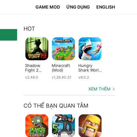
GAME MOD
ỨNG DỤNG
ENGLISH
HOT
Shadow
Minecraft
Hungry
Subway
Su
Fight 2
(Mod)
Shark World
Surfers
Su
(Mod)
(Mod)
(Mod)
(M
v2.46.0
v1.26.40.31
v8.0.2
v3.66.0
v2.
XEM THÊM
CÓ THỂ BẠN QUAN TÂM