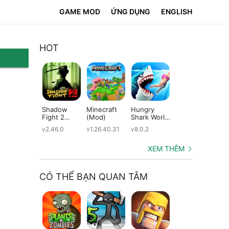
GAME MOD
ỨNG DỤNG
ENGLISH
HOT
Shadow
Minecraft
Hungry
Subway
Su
Fight 2
(Mod)
Shark World
Surfers
Su
(Mod)
(Mod)
(Mod)
(M
v2.46.0
v1.26.40.31
v8.0.2
v3.66.0
v2.
XEM THÊM
CÓ THỂ BẠN QUAN TÂM