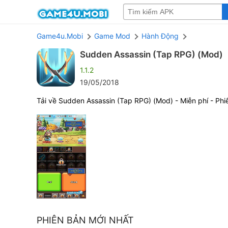
Game4u.Mobi
Game Mod
Hành Động
Sudden Assassin (Tap RPG) (Mod)
1.1.2
19/05/2018
Tải về Sudden Assassin (Tap RPG) (Mod) - Miễn phí - Phi
PHIÊN BẢN MỚI NHẤT