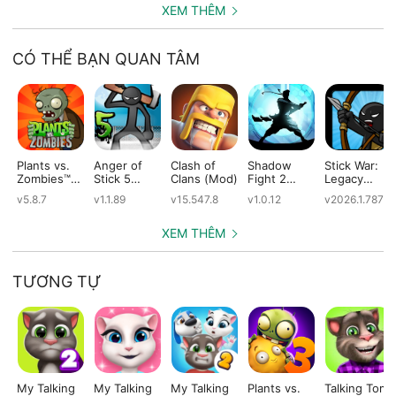
XEM THÊM
CÓ THỂ BẠN QUAN TÂM
Plants vs.
Anger of
Clash of
Shadow
Stick War:
Zombies™
Stick 5
Clans (Mod)
Fight 2
Legacy
(Mod)
(Mod)
Special
(Mod)
v5.8.7
v1.1.89
v15.547.8
v1.0.12
v2026.1.787
Edition
(Mod)
XEM THÊM
TƯƠNG TỰ
My Talking
My Talking
My Talking
Plants vs.
Talking Tom