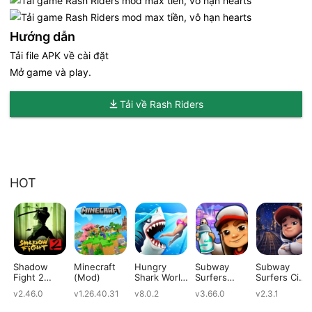
Hướng dẫn
Tải file APK về cài đặt
Mở game và play.
Tải về Rash Riders
HOT
Shadow
Minecraft
Hungry
Subway
Subway
Fight 2
(Mod)
Shark World
Surfers
Surfers City
(Mod)
(Mod)
(Mod)
(Mod)
v2.46.0
v1.26.40.31
v8.0.2
v3.66.0
v2.3.1