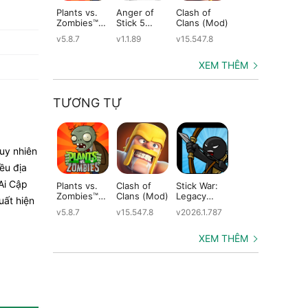
Plants vs.
Anger of
Clash of
Shadow
St
Zombies™
Stick 5
Clans (Mod)
Fight 2
Le
(Mod)
(Mod)
Special
(M
v5.8.7
v1.1.89
v15.547.8
v1.0.12
v2
Edition
(Mod)
XEM THÊM
TƯƠNG TỰ
uy nhiên
ều địa
Ai Cập
Plants vs.
Clash of
Stick War:
Kingdom
Sti
Zombies™
Clans (Mod)
Legacy
Wars (Mod)
Wa
uất hiện
(Mod)
(Mod)
Le
v5.8.7
v15.547.8
v2026.1.787
v4.3.1
v2.
(M
XEM THÊM