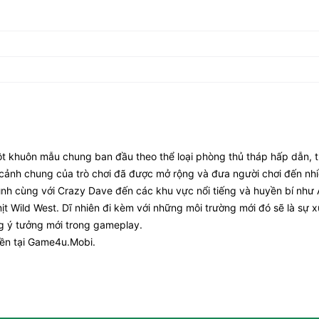
t khuôn mẫu chung ban đầu theo thể loại phòng thủ tháp hấp dẫn, t
i cảnh chung của trò chơi đã được mở rộng và đưa người chơi đến nhi
rình cùng với Crazy Dave đến các khu vực nổi tiếng và huyền bí như 
ịt Wild West. Dĩ nhiên đi kèm với những môi trường mới đó sẽ là sự x
ng ý tưởng mới trong gameplay.
iền tại Game4u.Mobi.