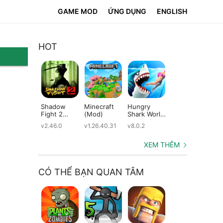
GAME MOD
ỨNG DỤNG
ENGLISH
HOT
Shadow
Minecraft
Hungry
Subway
Su
Fight 2
(Mod)
Shark World
Surfers
Su
(Mod)
(Mod)
(Mod)
(M
v2.46.0
v1.26.40.31
v8.0.2
v3.66.0
v2.
XEM THÊM
CÓ THỂ BẠN QUAN TÂM