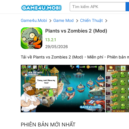
Game4u.Mobi
Game Mod
Chiến Thuật
Plants vs Zombies 2 (Mod)
13.2.1
29/05/2026
Tải về Plants vs Zombies 2 (Mod) - Miễn phí - Phiên bản 
PHIÊN BẢN MỚI NHẤT