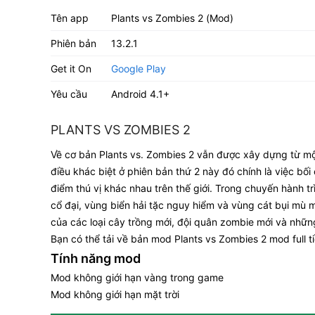
Tên app
Plants vs Zombies 2 (Mod)
Phiên bản
13.2.1
Get it On
Google Play
Yêu cầu
Android 4.1+
PLANTS VS ZOMBIES 2
Về cơ bản Plants vs. Zombies 2 vẫn được xây dựng từ mộ
điều khác biệt ở phiên bản thứ 2 này đó chính là việc bố
điểm thú vị khác nhau trên thế giới. Trong chuyến hành t
cổ đại, vùng biển hải tặc nguy hiểm và vùng cát bụi mù m
của các loại cây trồng mới, đội quân zombie mới và nhữ
Bạn có thể tải về bản mod Plants vs Zombies 2 mod full t
Tính năng mod
Mod không giới hạn vàng trong game
Mod không giới hạn mặt trời