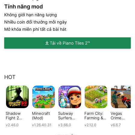
Tính năng mod
Không giới hạn năng lượng
Nhiều coin đổi thưởng mỗi ngày
Mở khóa miễn phí tất cả bài hát
Tải về Piano Tiles 2™
HOT
Shadow
Minecraft
Subway
Farm City:
Vegas
Fight 2
(Mod)
Surfers
Farming &
Crime
(Mod)
(Mod)
City Building
Simulator
v2.46.0
v1.26.40.31
v3.66.0
v2.12.0
v6.6.7
(Mod)
(Mod)