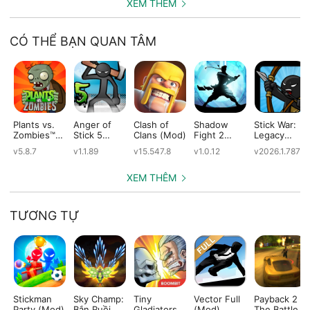
XEM THÊM
CÓ THỂ BẠN QUAN TÂM
Plants vs.
Anger of
Clash of
Shadow
Stick War:
Zombies™
Stick 5
Clans (Mod)
Fight 2
Legacy
(Mod)
(Mod)
Special
(Mod)
v5.8.7
v1.1.89
v15.547.8
v1.0.12
v2026.1.787
Edition
(Mod)
XEM THÊM
TƯƠNG TỰ
Stickman
Sky Champ:
Tiny
Vector Full
Payback 2 -
Party (Mod)
Bắn Ruồi,
Gladiators
(Mod)
The Battle