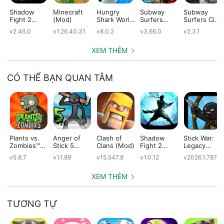
Shadow
Minecraft
Hungry
Subway
Subway
Fight 2
(Mod)
Shark World
Surfers
Surfers City
(Mod)
(Mod)
(Mod)
(Mod)
v2.46.0
v1.26.40.31
v8.0.2
v3.66.0
v2.3.1
XEM THÊM
CÓ THỂ BẠN QUAN TÂM
Plants vs.
Anger of
Clash of
Shadow
Stick War:
Zombies™
Stick 5
Clans (Mod)
Fight 2
Legacy
(Mod)
(Mod)
Special
(Mod)
v5.8.7
v1.1.89
v15.547.8
v1.0.12
v2026.1.787
Edition
(Mod)
XEM THÊM
TƯƠNG TỰ