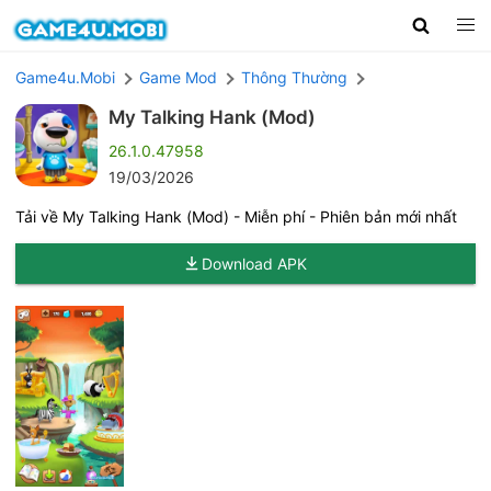
Game4u.Mobi
Game Mod
Thông Thường
My Talking Hank (Mod)
26.1.0.47958
19/03/2026
Tải về My Talking Hank (Mod) - Miễn phí - Phiên bản mới nhất
Download APK