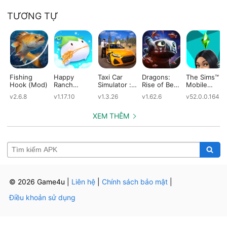
TƯƠNG TỰ
Fishing
Happy
Taxi Car
Dragons:
The Sims™
Hook (Mod)
Ranch
Simulator :
Rise of Berk
Mobile
(Mod)
EVO (Mod)
(Mod)
(Mod)
v2.6.8
v1.17.10
v1.3.26
v1.62.6
v52.0.0.1642
XEM THÊM
© 2026 Game4u
|
Liên hệ
|
Chính sách bảo mật
|
Điều khoản sử dụng