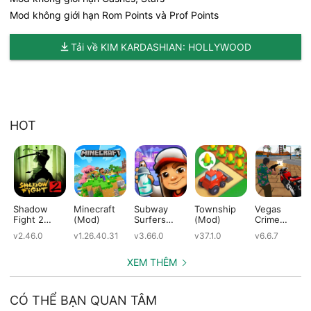
Mod không giới hạn Rom Points và Prof Points
Tải về KIM KARDASHIAN: HOLLYWOOD
HOT
Shadow
Minecraft
Subway
Township
Vegas
Fight 2
(Mod)
Surfers
(Mod)
Crime
(Mod)
(Mod)
Simulator
v2.46.0
v1.26.40.31
v3.66.0
v37.1.0
v6.6.7
(Mod)
XEM THÊM
CÓ THỂ BẠN QUAN TÂM