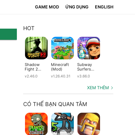
GAME MOD
ỨNG DỤNG
ENGLISH
HOT
Shadow
Minecraft
Subway
Farm City:
Ve
Fight 2
(Mod)
Surfers
Farming &
Cr
(Mod)
(Mod)
City Building
Si
v2.46.0
v1.26.40.31
v3.66.0
v2.12.0
v6.
(Mod)
(M
XEM THÊM
CÓ THỂ BẠN QUAN TÂM