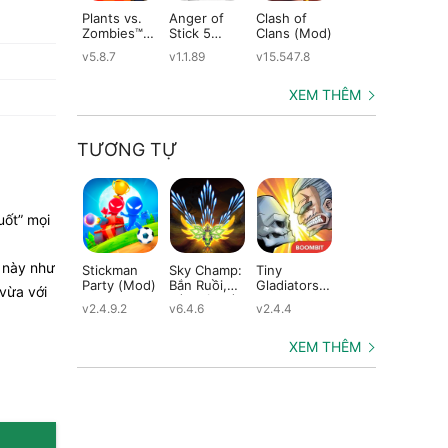
Plants vs.
Anger of
Clash of
Shadow
St
Zombies™
Stick 5
Clans (Mod)
Fight 2
Le
(Mod)
(Mod)
Special
(M
v5.8.7
v1.1.89
v15.547.8
v1.0.12
v2
Edition
(Mod)
XEM THÊM
TƯƠNG TỰ
uốt” mọi
n này như
Stickman
Sky Champ:
Tiny
Vector Full
Pa
Party (Mod)
Bắn Ruồi,
Gladiators
(Mod)
Th
 vừa với
Bắn Gà, Bắn
(Mod)
Sa
v2.4.9.2
v6.4.6
v2.4.4
v1.3.1
v2.
Máy Bay
(M
Offline
(Mod)
XEM THÊM