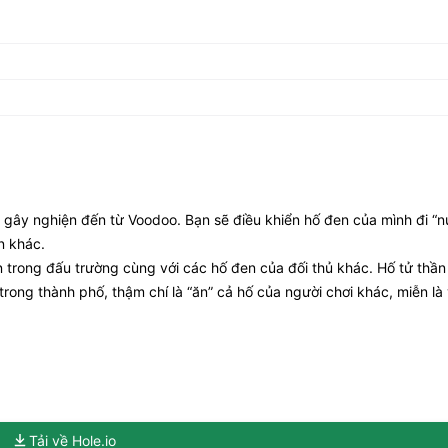
 gây nghiện đến từ Voodoo. Bạn sẽ điều khiển hố đen của mình đi “n
n khác.
n trong đấu trường cùng với các hố đen của đối thủ khác. Hố tử thầ
trong thành phố, thậm chí là “ăn” cả hố của người chơi khác, miễn là
Tải về Hole.io