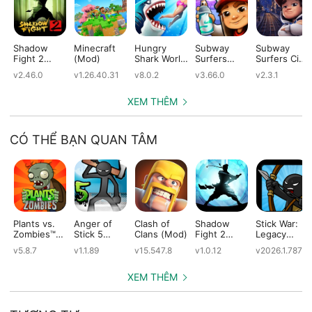
Shadow
Minecraft
Hungry
Subway
Subway
Fight 2
(Mod)
Shark World
Surfers
Surfers City
(Mod)
(Mod)
(Mod)
(Mod)
v2.46.0
v1.26.40.31
v8.0.2
v3.66.0
v2.3.1
XEM THÊM
CÓ THỂ BẠN QUAN TÂM
Plants vs.
Anger of
Clash of
Shadow
Stick War:
Zombies™
Stick 5
Clans (Mod)
Fight 2
Legacy
(Mod)
(Mod)
Special
(Mod)
v5.8.7
v1.1.89
v15.547.8
v1.0.12
v2026.1.787
Edition
(Mod)
XEM THÊM