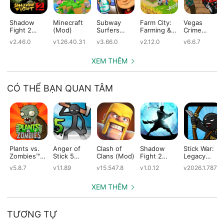
Shadow
Minecraft
Subway
Farm City:
Vegas
Fight 2
(Mod)
Surfers
Farming &
Crime
(Mod)
(Mod)
City Building
Simulator
v2.46.0
v1.26.40.31
v3.66.0
v2.12.0
v6.6.7
(Mod)
(Mod)
XEM THÊM
CÓ THỂ BẠN QUAN TÂM
Plants vs.
Anger of
Clash of
Shadow
Stick War:
Zombies™
Stick 5
Clans (Mod)
Fight 2
Legacy
(Mod)
(Mod)
Special
(Mod)
v5.8.7
v1.1.89
v15.547.8
v1.0.12
v2026.1.787
Edition
(Mod)
XEM THÊM
TƯƠNG TỰ