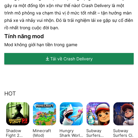
gây ra một đống lộn xộn như thế nào! Crash Delivery là một
trình mô phỏng va chạm thú vị ở mức tốt nhất – tận hưởng màn
phá xe và nhảy vui nhộn. Đó là trải nghiệm lái xe gặp sự cố điên
rồ nhất trong cuộc đời bạn.
Tính năng mod
Mod không giới hạn tiền trong game
Tải về Crash Delivery
HOT
Shadow
Minecraft
Hungry
Subway
Subway
Fight 2
(Mod)
Shark World
Surfers
Surfers City