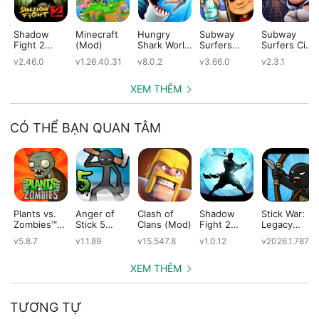
Shadow
Minecraft
Hungry
Subway
Subway
Fight 2
(Mod)
Shark World
Surfers
Surfers City
(Mod)
(Mod)
(Mod)
(Mod)
v2.46.0
v1.26.40.31
v8.0.2
v3.66.0
v2.3.1
XEM THÊM
CÓ THỂ BẠN QUAN TÂM
Plants vs.
Anger of
Clash of
Shadow
Stick War:
Zombies™
Stick 5
Clans (Mod)
Fight 2
Legacy
(Mod)
(Mod)
Special
(Mod)
v5.8.7
v1.1.89
v15.547.8
v1.0.12
v2026.1.787
Edition
(Mod)
XEM THÊM
TƯƠNG TỰ