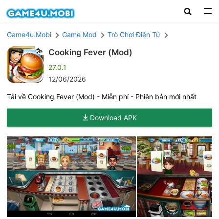
Game4u.Mobi
Game Mod
Trò Chơi Điện Tử
Cooking Fever (Mod)
27.0.1
12/06/2026
Tải về Cooking Fever (Mod) - Miễn phí - Phiên bản mới nhất
Download APK