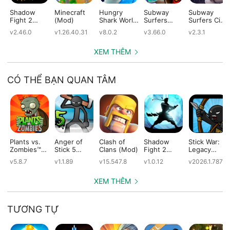
Shadow
Minecraft
Hungry
Subway
Subway
Fight 2
(Mod)
Shark World
Surfers
Surfers City
(Mod)
(Mod)
(Mod)
(Mod)
v2.46.0
v1.26.40.31
v8.0.2
v3.66.0
v2.3.1
XEM THÊM
CÓ THỂ BẠN QUAN TÂM
Plants vs.
Anger of
Clash of
Shadow
Stick War:
Zombies™
Stick 5
Clans (Mod)
Fight 2
Legacy
(Mod)
(Mod)
Special
(Mod)
v5.8.7
v1.1.89
v15.547.8
v1.0.12
v2026.1.787
Edition
(Mod)
XEM THÊM
TƯƠNG TỰ