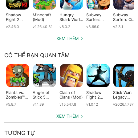
Shadow
Minecraft
Hungry
Subway
Subway
Fight 2
(Mod)
Shark World
Surfers
Surfers City
(Mod)
(Mod)
(Mod)
(Mod)
v2.46.0
v1.26.40.31
v8.0.2
v3.66.0
v2.3.1
XEM THÊM
CÓ THỂ BẠN QUAN TÂM
Plants vs.
Anger of
Clash of
Shadow
Stick War:
Zombies™
Stick 5
Clans (Mod)
Fight 2
Legacy
(Mod)
(Mod)
Special
(Mod)
v5.8.7
v1.1.89
v15.547.8
v1.0.12
v2026.1.787
Edition
(Mod)
XEM THÊM
TƯƠNG TỰ