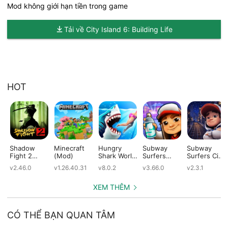
Mod không giới hạn tiền trong game
Tải về City Island 6: Building Life
HOT
Shadow
Minecraft
Hungry
Subway
Subway
Fight 2
(Mod)
Shark World
Surfers
Surfers City
(Mod)
(Mod)
(Mod)
(Mod)
v2.46.0
v1.26.40.31
v8.0.2
v3.66.0
v2.3.1
XEM THÊM
CÓ THỂ BẠN QUAN TÂM