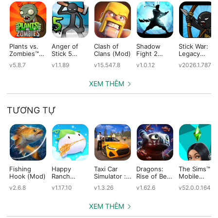
Plants vs.
Anger of
Clash of
Shadow
Stick War:
Zombies™
Stick 5
Clans (Mod)
Fight 2
Legacy
(Mod)
(Mod)
Special
(Mod)
v5.8.7
v1.1.89
v15.547.8
v1.0.12
v2026.1.787
Edition
(Mod)
XEM THÊM
TƯƠNG TỰ
Fishing
Happy
Taxi Car
Dragons:
The Sims™
Hook (Mod)
Ranch
Simulator :
Rise of Berk
Mobile
(Mod)
EVO (Mod)
(Mod)
(Mod)
v2.6.8
v1.17.10
v1.3.26
v1.62.6
v52.0.0.1642
XEM THÊM