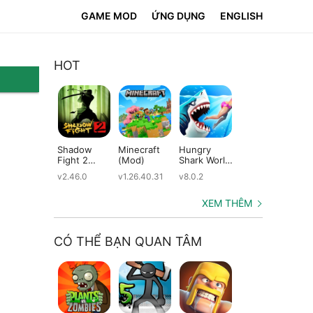
GAME MOD
ỨNG DỤNG
ENGLISH
HOT
Shadow
Minecraft
Hungry
Subway
Su
Fight 2
(Mod)
Shark World
Surfers
Su
(Mod)
(Mod)
(Mod)
(M
v2.46.0
v1.26.40.31
v8.0.2
v3.66.0
v2.
XEM THÊM
CÓ THỂ BẠN QUAN TÂM