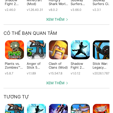
Fight 2
(Mod)
Shark World
Surfers
Surfers City
(Mod)
(Mod)
(Mod)
(Mod)
v2.46.0
v1.26.40.31
v8.0.2
v3.66.0
v2.3.1
XEM THÊM
CÓ THỂ BẠN QUAN TÂM
Plants vs.
Anger of
Clash of
Shadow
Stick War:
Zombies™
Stick 5
Clans (Mod)
Fight 2
Legacy
(Mod)
(Mod)
Special
(Mod)
v5.8.7
v1.1.89
v15.547.8
v1.0.12
v2026.1.787
Edition
(Mod)
XEM THÊM
TƯƠNG TỰ